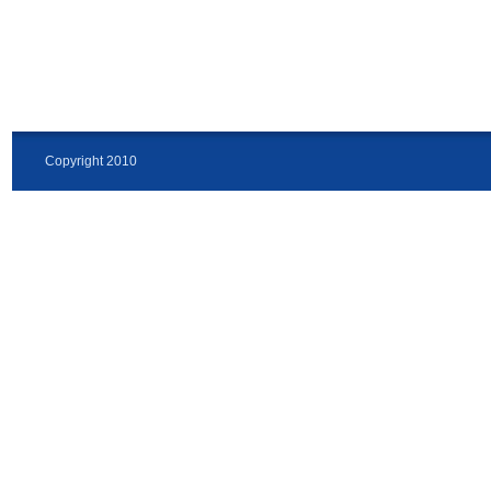
Copyright 2010