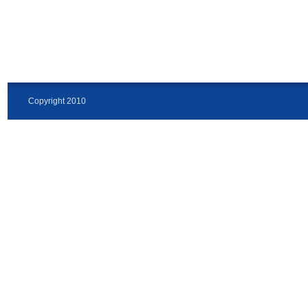
Copyright 2010