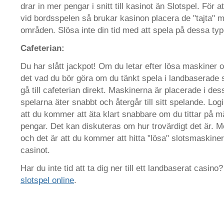
drar in mer pengar i snitt till kasinot än Slotspel. För a
vid bordsspelen så brukar kasinon placera de "tajta" 
områden. Slösa inte din tid med att spela på dessa typ
Cafeterian:
Du har slått jackpot! Om du letar efter lösa maskiner oc
det vad du bör göra om du tänkt spela i landbaserade 
gå till cafeterian direkt. Maskinerna är placerade i de
spelarna äter snabbt och återgår till sitt spelande. Lo
att du kommer att äta klart snabbare om du tittar på 
pengar. Det kan diskuteras om hur trovärdigt det är. 
och det är att du kommer att hitta "lösa" slotsmaskin
casinot.
Har du inte tid att ta dig ner till ett landbaserat casino
slotspel online
.